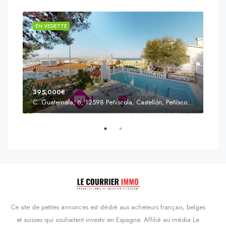
EN VEDETTE
EN 
395,000€
C. Guatemala, 6, 12598 Peñíscola, Castellón, Peñíscola, Communauté valencienne
Prix
s'Agaró, Castell d'Aro, Platja d'Aro i s'Agaró, Bas-Ampurdan, Gérone, Catalogne, 17248, Espagne, Castell d'Aro, Catalogne, Espagne
Ce site de petites annonces est dédié aux acheteurs français, belges
et suisses qui souhaitent investir en Espagne. Affilié au média Le