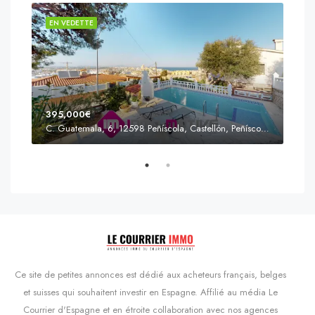
EN VEDETTE
EN 
395,000€
C. Guatemala, 6, 12598 Peñíscola, Castellón, Peñíscola, Communauté valencienne
Prix
s'Agaró, Castell d'Aro, Platja d'Aro i s'Agaró, Bas-Ampurdan, Gérone, Catalogne, 17248, Espagne, Castell d'Aro, Catalogne, Espagne
Ce site de petites annonces est dédié aux acheteurs français, belges
et suisses qui souhaitent investir en Espagne. Affilié au média Le
Courrier d'Espagne et en étroite collaboration avec nos agences