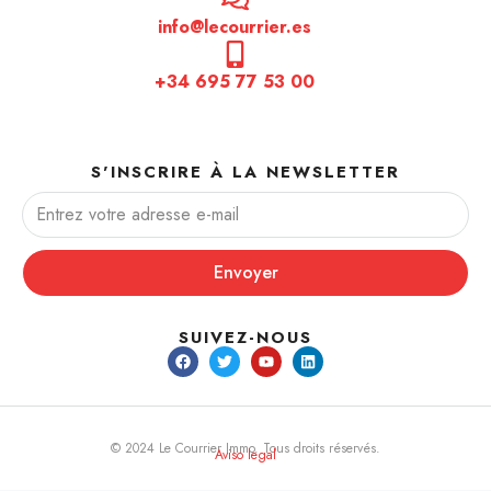
info@lecourrier.es
+34 695 77 53 00
S'INSCRIRE À LA NEWSLETTER
Envoyer
SUIVEZ-NOUS
© 2024 Le Courrier Immo. Tous droits réservés.
Aviso legal