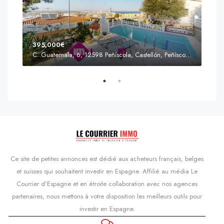
395,000€
C. Guatemala, 6, 12598 Peñíscola, Castellón, Peñíscola, Communauté valencienne
Prix
s'Agaró, Castell d'Aro, Platja d'Aro i s'Agaró, Bas-Ampurdan, Gérone, Catalogne, 17248, Espagne, Castell d'Aro, Catalogne, Espagne
Ce site de petites annonces est dédié aux acheteurs français, belges
et suisses qui souhaitent investir en Espagne. Affilié au média Le
Courrier d'Espagne et en étroite collaboration avec nos agences
partenaires, nous mettons à votre disposition les meilleurs outils pour
investir en Espagne.