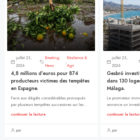
juillet 23,
Breaking
Résilience &
juillet 23,
,
2026
News
Agri
2026
4,8 millions d’euros pour 874
Gesbró investi
producteurs victimes des tempêtes
dans 130 loge
en Espagne.
Málaga.
Face aux dégâts considérables provoqués
Le promoteur immo
par plusieurs tempêtes successives sur les...
annonce un investi
continuer la lecture
continuer la lectur
par
par