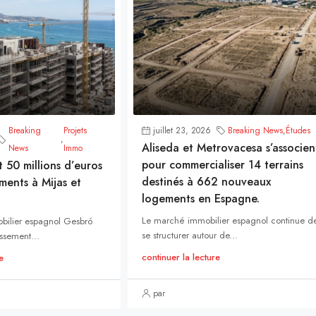
Breaking
Projets
juillet 23, 2026
Breaking News
,
Études
,
Aliseda et Metrovacesa s’associen
News
Immo
pour commercialiser 14 terrains
t 50 millions d’euros
destinés à 662 nouveaux
ments à Mijas et
logements en Espagne.
Le marché immobilier espagnol continue d
bilier espagnol Gesbró
se structurer autour de...
ssement...
continuer la lecture
e
par