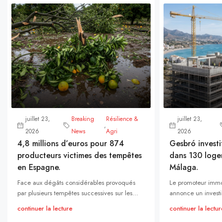
juillet 23,
Breaking
Résilience &
juillet 23,
,
2026
News
Agri
2026
4,8 millions d’euros pour 874
Gesbró investi
producteurs victimes des tempêtes
dans 130 loge
en Espagne.
Málaga.
Face aux dégâts considérables provoqués
Le promoteur immo
par plusieurs tempêtes successives sur les...
annonce un investi
continuer la lecture
continuer la lectur