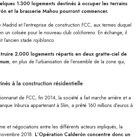
uelques 1.300 logements destinés à occuper les terrains
ón et la brasserie Mahou pourront commencer.
de Madrid et l’entreprise de construction FCC, aux termes duquel
en un colisée pour le nouveau club
colchoreno.
En échange, il
t l’ancien stade
rojiblanco.
struire 2.000 logements répartis en deux gratte-ciel de
imum
, en plus de l’urbanisation de l’ensemble de la zone qui,
és à la construction résidentielle
tionnariat de FCC, fin 2014, la société a fait marche arrière et a
a banque Inbursa appartenant à Slim, a prêté 160 millions d’euros à
e et négociations entre les différents acteurs impliqués, la
ur novembre 2018.
L’Opération Calderón concentre donc un