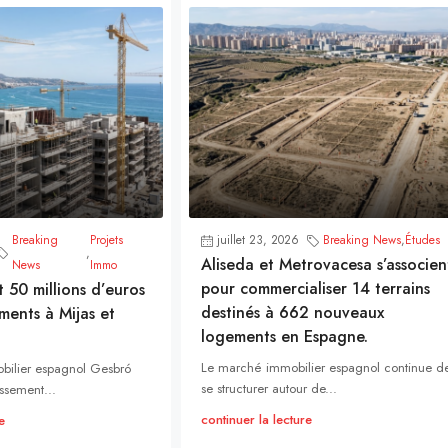
Breaking
Projets
juillet 23, 2026
Breaking News
,
Études
,
Aliseda et Metrovacesa s’associen
News
Immo
pour commercialiser 14 terrains
t 50 millions d’euros
destinés à 662 nouveaux
ments à Mijas et
logements en Espagne.
Le marché immobilier espagnol continue d
bilier espagnol Gesbró
se structurer autour de...
ssement...
continuer la lecture
e