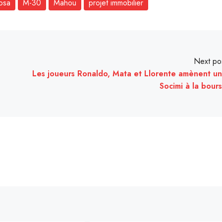
osa
M-30
Mahou
projet immobilier
Next po
Les joueurs Ronaldo, Mata et Llorente amènent u
Socimi à la bour