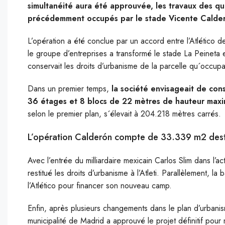
simultanéité aura été approuvée, les travaux des q
précédemment occupés par le stade Vicente Calder
L’opération a été conclue par un accord entre l’Atlético 
le groupe d’entreprises a transformé le stade La Peineta 
conservait les droits d’urbanisme de la parcelle
qu´occupai
Dans un premier temps,
la société envisageait de con
36 étages et 8 blocs de 22 mètres de hauteur max
selon le premier plan, s´élevait à 204.218 mètres carrés.
L’opération Calderón compte de 33.339 m2 destin
Avec l’entrée du milliardaire mexicain Carlos Slim dans l’ac
restitué les droits d’urbanisme à l’Atleti. Parallèlement, l
l’Atlético pour financer son nouveau camp.
Enfin, après plusieurs changements dans le plan d’urbanism
municipalité de Madrid a approuvé le projet définitif po