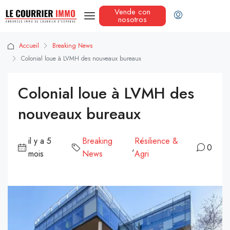
Vende con
nosotros
Accueil
Breaking News
Colonial loue à LVMH des nouveaux bureaux
Colonial loue à LVMH des
nouveaux bureaux
il y a 5
Breaking
Résilience &
,
0
mois
News
Agri