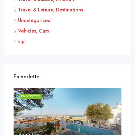
Travel & Leisure, Destinations
Uncategorized
Vehicles, Cars
vip
En vedette
EN VEDETTE
EN 