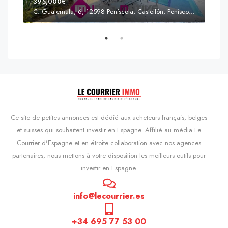
395,000€
C. Guatemala, 6, 12598 Peñíscola, Castellón, Peñíscola, Communauté valencienne
Prix
s'Agaró, Castell d'Aro, Platja d'Aro i s'Agaró, Bas-Ampurdan, Gérone, Catalogne, 17248, Espagne, Castell d'Aro, Catalogne, Espagne
Ce site de petites annonces est dédié aux acheteurs français, belges
et suisses qui souhaitent investir en Espagne. Affilié au média Le
Courrier d'Espagne et en étroite collaboration avec nos agences
partenaires, nous mettons à votre disposition les meilleurs outils pour
investir en Espagne.
info@lecourrier.es
+34 695 77 53 00