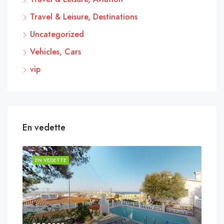
Travel & Leisure, Destinations
Uncategorized
Vehicles, Cars
vip
En vedette
EN VEDETTE
EN 