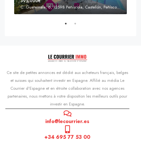
395,000€
C. Guatemala, 6, 12598 Peñíscola, Castellón, Peñíscola, Communauté valencienne
Prix
s'Agaró, Castell d'Aro, Platja d'Aro i s'Agaró, Bas-Ampurdan, Gérone, Catalogne, 17248, Espagne, Castell d'Aro, Catalogne, Espagne
Ce site de petites annonces est dédié aux acheteurs français, belges
et suisses qui souhaitent investir en Espagne. Affilié au média Le
Courrier d'Espagne et en étroite collaboration avec nos agences
partenaires, nous mettons à votre disposition les meilleurs outils pour
investir en Espagne.
info@lecourrier.es
+34 695 77 53 00