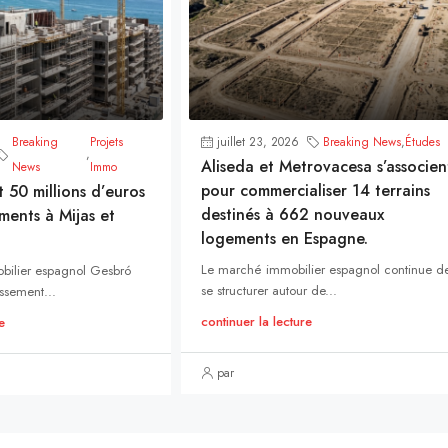
Breaking
Projets
juillet 23, 2026
Breaking News
,
Études
,
Aliseda et Metrovacesa s’associen
News
Immo
pour commercialiser 14 terrains
t 50 millions d’euros
destinés à 662 nouveaux
ments à Mijas et
logements en Espagne.
Le marché immobilier espagnol continue d
bilier espagnol Gesbró
se structurer autour de...
ssement...
continuer la lecture
e
par