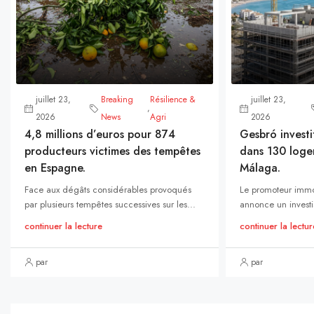
juillet 23,
Breaking
Résilience &
juillet 23,
,
2026
News
Agri
2026
4,8 millions d’euros pour 874
Gesbró investi
producteurs victimes des tempêtes
dans 130 loge
en Espagne.
Málaga.
Face aux dégâts considérables provoqués
Le promoteur immo
par plusieurs tempêtes successives sur les...
annonce un investi
continuer la lecture
continuer la lectur
par
par