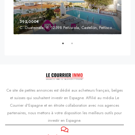
395,000€
C. Guatemala, 6, 12598 Peñíscola, Castellón, Peñíscola, Communauté valencienne
Prix
s'Agaró, Castell d'Aro, Platja d'Aro i s'Agaró, Bas-Ampurdan, Gérone, Catalogne, 17248, Espagne, Castell d'Aro, Catalogne, Espagne
Ce site de petites annonces est dédié aux acheteurs français, belges
et suisses qui souhaitent investir en Espagne. Affilié au média Le
Courrier d'Espagne et en étroite collaboration avec nos agences
partenaires, nous mettons à votre disposition les meilleurs outils pour
investir en Espagne.