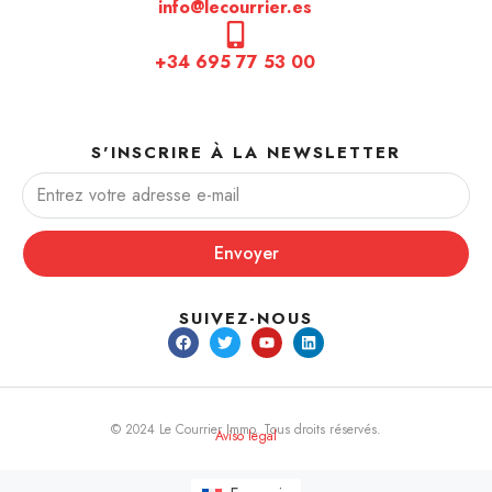
info@lecourrier.es
+34 695 77 53 00
S'INSCRIRE À LA NEWSLETTER
Envoyer
SUIVEZ-NOUS
© 2024 Le Courrier Immo. Tous droits réservés.
Aviso legal