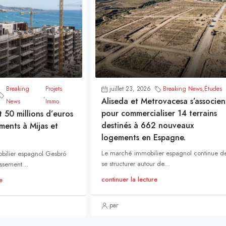
Breaking
Projets
juillet 23, 2026
Breaking News
,
Études
,
Aliseda et Metrovacesa s’associen
News
Immo
pour commercialiser 14 terrains
t 50 millions d’euros
destinés à 662 nouveaux
ments à Mijas et
logements en Espagne.
Le marché immobilier espagnol continue d
bilier espagnol Gesbró
se structurer autour de...
ssement...
continuer la lecture
e
par