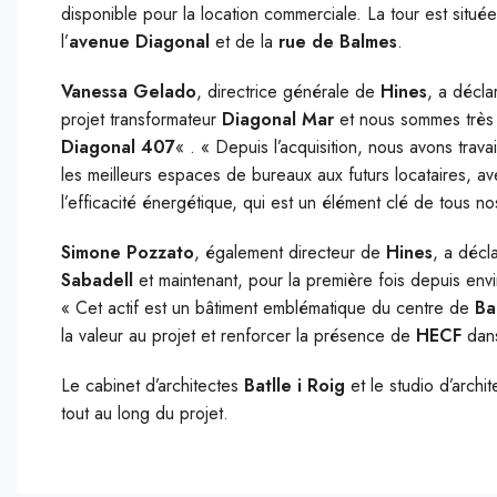
disponible pour la location commerciale. La tour est située
l’
avenue Diagonal
et de la
rue de Balmes
.
Vanessa Gelado
, directrice générale de
Hines
, a décl
projet transformateur
Diagonal Mar
et nous sommes très h
Diagonal 407
« . « Depuis l’acquisition, nous avons travai
les meilleurs espaces de bureaux aux futurs locataires, av
l’efficacité énergétique, qui est un élément clé de tous nos 
Simone Pozzato
, également directeur de
Hines
, a décl
Sabadell
et maintenant, pour la première fois depuis envi
« Cet actif est un bâtiment emblématique du centre de
Ba
la valeur au projet et renforcer la présence de
HECF
dans 
Le cabinet d’architectes
Batlle i Roig
et le studio d’archit
tout au long du projet.