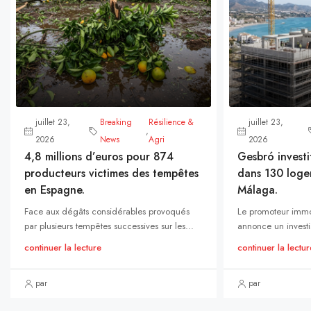
juillet 23,
Breaking
Résilience &
juillet 23,
,
2026
News
Agri
2026
4,8 millions d’euros pour 874
Gesbró investi
producteurs victimes des tempêtes
dans 130 loge
en Espagne.
Málaga.
Face aux dégâts considérables provoqués
Le promoteur immo
par plusieurs tempêtes successives sur les...
annonce un investi
continuer la lecture
continuer la lectur
par
par