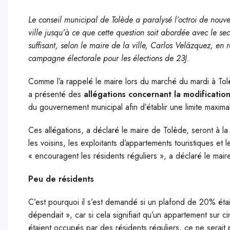
Le conseil municipal de Tolède a paralysé l’octroi de nouve
ville jusqu’à ce que cette question soit abordée avec le se
suffisant, selon le maire de la ville, Carlos Velázquez, en
campagne électorale pour les élections de 23J.
Comme l’a rappelé le maire lors du marché du mardi à Tolè
a présenté des
allégations concernant la modificati
du gouvernement municipal afin d’établir une limite maxi
Ces allégations, a déclaré le maire de Tolède, seront à la
les voisins, les exploitants d’appartements touristiques et 
« encouragent les résidents réguliers », a déclaré le mair
Peu de résidents
C’est pourquoi il s’est demandé si un plafond de 20% étai
dépendait », car si cela signifiait qu’un appartement sur c
étaient occupés par des résidents réguliers, ce ne serait p