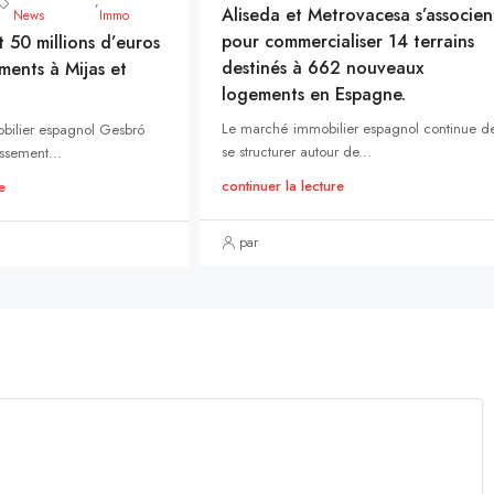
,
Aliseda et Metrovacesa s’associen
News
Immo
pour commercialiser 14 terrains
t 50 millions d’euros
destinés à 662 nouveaux
ments à Mijas et
logements en Espagne.
Le marché immobilier espagnol continue d
bilier espagnol Gesbró
se structurer autour de...
ssement...
continuer la lecture
e
par