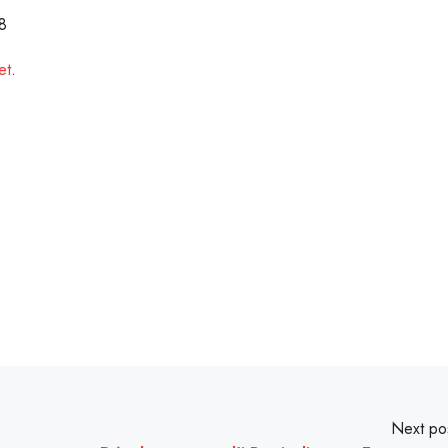
8
et
.
Next po