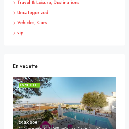
Travel & Leisure, Destinations
Uncategorized
Vehicles, Cars
vip
En vedette
EN VEDETTE
EN 
395,000€
C. Guatemala, 6, 12598 Peñíscola, Castellón, Peñíscola, Communauté valencienne