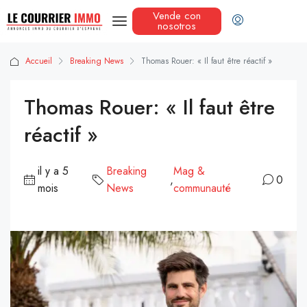
Vende con
nosotros
Accueil
Breaking News
Thomas Rouer: « Il faut être réactif »
Thomas Rouer: « Il faut être
réactif »
il y a 5
Breaking
Mag &
,
0
mois
News
communauté