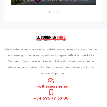
Prix
s'Agaró, Castell d'Aro, Platja d'Aro i s'Agaró, Bas-Ampurdan, Gérone, Catalogne, 17248, Espagne, Castell d'Aro, Catalogne, Espagne
Ce site de petites annonces est dédié aux acheteurs français, belges
et suisses qui souhaitent investir en Espagne. Affilié au média Le
Courrier d'Espagne et en étroite collaboration avec nos agences
partenaires, nous mettons à votre disposition les meilleurs outils pour
investir en Espagne.
info@lecourrier.es
+34 695 77 53 00