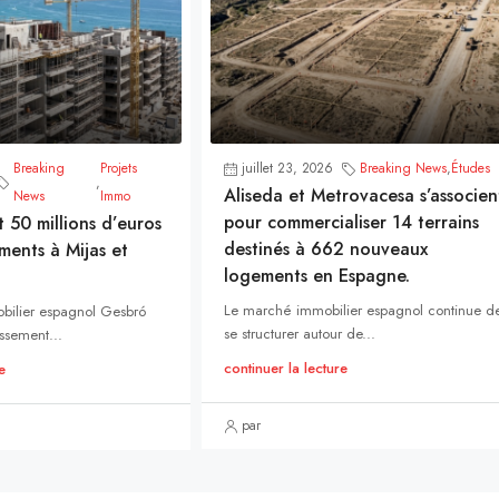
Breaking
Projets
juillet 23, 2026
Breaking News
,
Études
,
Aliseda et Metrovacesa s’associen
News
Immo
pour commercialiser 14 terrains
t 50 millions d’euros
destinés à 662 nouveaux
ments à Mijas et
logements en Espagne.
Le marché immobilier espagnol continue d
bilier espagnol Gesbró
se structurer autour de...
ssement...
continuer la lecture
e
par