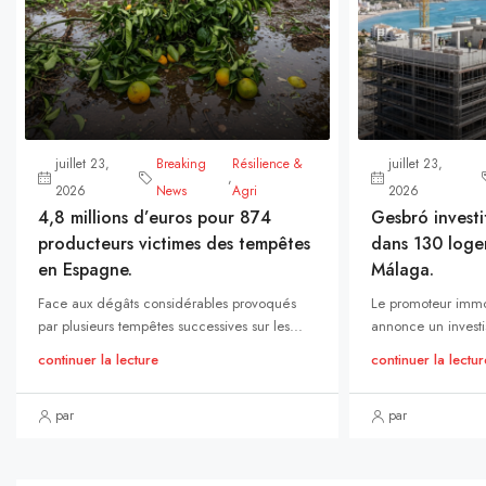
juillet 23,
Breaking
Résilience &
juillet 23,
,
2026
News
Agri
2026
4,8 millions d’euros pour 874
Gesbró investi
producteurs victimes des tempêtes
dans 130 loge
en Espagne.
Málaga.
Face aux dégâts considérables provoqués
Le promoteur immo
par plusieurs tempêtes successives sur les...
annonce un investi
continuer la lecture
continuer la lectur
par
par