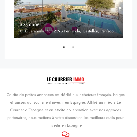
395,000€
C. Guatemala, 6, 12598 Peñíscola, Castellón, Peñíscola, Communauté valencienne
Prix
s'Agaró, Castell d'Aro, Platja d'Aro i s'Agaró, Bas-Ampurdan, Gérone, Catalogne, 17248, Espagne, Castell d'Aro, Catalogne, Espagne
Ce site de petites annonces est dédié aux acheteurs français, belges
et suisses qui souhaitent investir en Espagne. Affilié au média Le
Courrier d'Espagne et en étroite collaboration avec nos agences
partenaires, nous mettons à votre disposition les meilleurs outils pour
investir en Espagne.