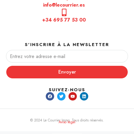
info@lecourrier.es
+34 695 77 53 00
S'INSCRIRE À LA NEWSLETTER
Envoyer
SUIVEZ-NOUS
© 2024 Le Courrier Immo. Tous droits réservés.
Aviso legal