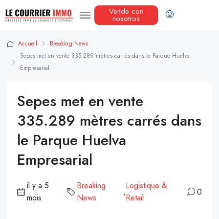
Vende con
nosotros
Accueil
Breaking News
Sepes met en vente 335.289 mètres carrés dans le Parque Huelva
Empresarial
Sepes met en vente
335.289 mètres carrés dans
le Parque Huelva
Empresarial
il y a 5
Breaking
Logistique &
,
0
mois
News
Retail