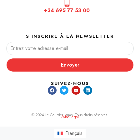
+34 695 77 53 00
S'INSCRIRE À LA NEWSLETTER
Envoyer
SUIVEZ-NOUS
© 2024 Le Courrier Immo. Tous droits réservés.
Aviso legal
Français