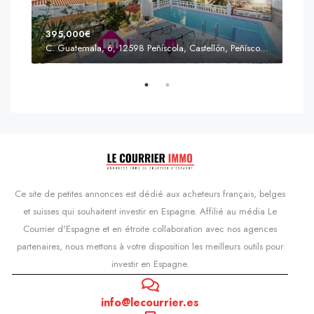
395,000€
C. Guatemala, 6, 12598 Peñíscola, Castellón, Peñíscola, Communauté valencienne
Prix
s'Agaró, Castell d'Aro, Platja d'Aro i s'Agaró, Bas-Ampurdan, Gérone, Catalogne, 17248, Espagne, Castell d'Aro, Catalogne, Espagne
Ce site de petites annonces est dédié aux acheteurs français, belges
et suisses qui souhaitent investir en Espagne. Affilié au média Le
Courrier d'Espagne et en étroite collaboration avec nos agences
partenaires, nous mettons à votre disposition les meilleurs outils pour
investir en Espagne.
info@lecourrier.es