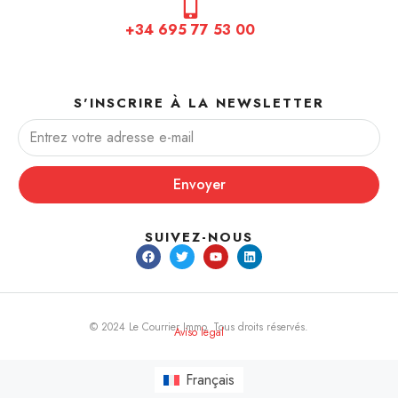
+34 695 77 53 00
S'INSCRIRE À LA NEWSLETTER
Envoyer
SUIVEZ-NOUS
© 2024 Le Courrier Immo. Tous droits réservés.
Aviso legal
Français