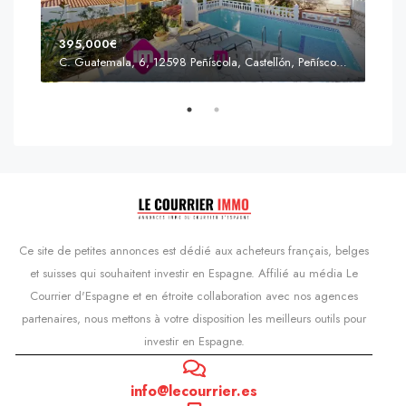
395,000€
C. Guatemala, 6, 12598 Peñíscola, Castellón, Peñíscola, Communauté valencienne
Prix
s'Agaró, Castell d'Aro, Platja d'Aro i s'Agaró, Bas-Ampurdan, Gérone, Catalogne, 17248, Espagne, Castell d'Aro, Catalogne, Espagne
Ce site de petites annonces est dédié aux acheteurs français, belges
et suisses qui souhaitent investir en Espagne. Affilié au média Le
Courrier d'Espagne et en étroite collaboration avec nos agences
partenaires, nous mettons à votre disposition les meilleurs outils pour
investir en Espagne.
info@lecourrier.es