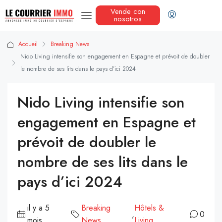
Vende con
nosotros
Accueil
Breaking News
Nido Living intensifie son engagement en Espagne et prévoit de doubler
le nombre de ses lits dans le pays d’ici 2024
Nido Living intensifie son
engagement en Espagne et
prévoit de doubler le
nombre de ses lits dans le
pays d’ici 2024
il y a 5
Breaking
Hôtels &
,
0
mois
News
Living