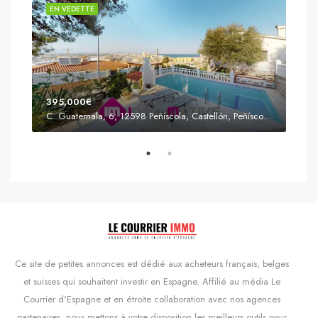
EN VEDETTE
EN 
395,000€
C. Guatemala, 6, 12598 Peñíscola, Castellón, Peñíscola, Communauté valencienne
Prix
s'Agaró, Castell d'Aro, Platja d'Aro i s'Agaró, Bas-Ampurdan, Gérone, Catalogne, 17248, Espagne, Castell d'Aro, Catalogne, Espagne
Ce site de petites annonces est dédié aux acheteurs français, belges
et suisses qui souhaitent investir en Espagne. Affilié au média Le
Courrier d'Espagne et en étroite collaboration avec nos agences
partenaires, nous mettons à votre disposition les meilleurs outils pour