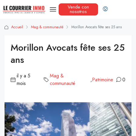
Vende con
nosotros
Accueil
Mag & communauté
Morillon Avocats fête ses 25 ans
Morillon Avocats fête ses 25
ans
il y a 5
Mag &
,
Patrimoine
0
mois
communauté