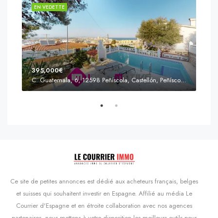
EN VEDETTE
EN 
395,000€
C. Guatemala, 6, 12598 Peñíscola, Castellón, Peñíscola, Communauté valencienne
Prix
s'Agaró, Castell d'Aro, Platja d'Aro i s'Agaró, Bas-Ampurdan, Gérone, Catalogne, 17248, Espagne, Castell d'Aro, Catalogne, Espagne
Ce site de petites annonces est dédié aux acheteurs français, belges
et suisses qui souhaitent investir en Espagne. Affilié au média Le
Courrier d'Espagne et en étroite collaboration avec nos agences
partenaires, nous mettons à votre disposition les meilleurs outils pour