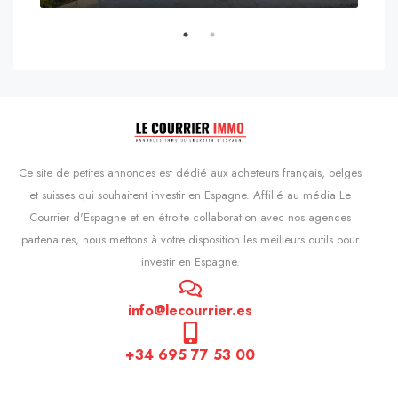
s'Agaró, Castell d'Aro, Platja d'Aro i s'Agaró, Bas-Ampurdan, Gérone, Catalogne, 17248, Espagne, Castell d'Aro, Catalogne, Espagne
Ce site de petites annonces est dédié aux acheteurs français, belges
et suisses qui souhaitent investir en Espagne. Affilié au média Le
Courrier d'Espagne et en étroite collaboration avec nos agences
partenaires, nous mettons à votre disposition les meilleurs outils pour
investir en Espagne.
info@lecourrier.es
+34 695 77 53 00