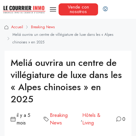
Vende con
nosotros
Accueil
Breaking News
Meliá ouvrira un centre de villégiature de luxe dans les « Alpes
chinoises » en 2025
Meliá ouvrira un centre de
villégiature de luxe dans les
« Alpes chinoises » en
2025
il y a 5
Breaking
Hôtels &
,
0
mois
News
Living