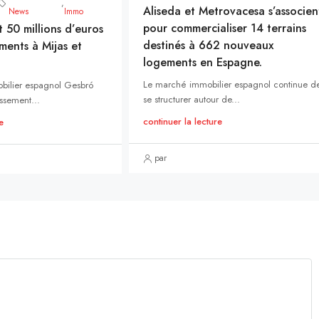
,
Aliseda et Metrovacesa s’associen
News
Immo
pour commercialiser 14 terrains
t 50 millions d’euros
destinés à 662 nouveaux
ments à Mijas et
logements en Espagne.
Le marché immobilier espagnol continue d
bilier espagnol Gesbró
se structurer autour de...
ssement...
continuer la lecture
e
par