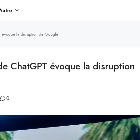
Autre
PT évoque la disruption de Google
e de ChatGPT évoque la disruption
0