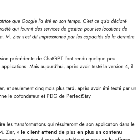
atrice que Google l’a été en son temps. C’est ce qu’a déclaré
ociété qui fournit des services de gestion pour les locations de
M. Zier s’est dit impressionné par les capacités de la dernière
ersion précédente de ChatGPT l’ont rendu quelque peu
plications. Mais aujourd’hui, après avoir testé la version 4, il
, et seulement cinq mois plus tard, après avoir été testé par un
’étonne le cofondateur et PDG de PerfectStay.
édire les transformations qui résulteront de son application dans le
 M. Zier, «
le client attend de plus en plus un contenu
vec ces avancées, il sera plus intolérant si nous ne lui offrons