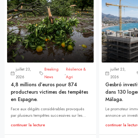
juillet 23,
Breaking
Résilience &
juillet 23,
,
2026
News
Agri
2026
4,8 millions d’euros pour 874
Gesbró investi
producteurs victimes des tempêtes
dans 130 loge
en Espagne.
Málaga.
Face aux dégâts considérables provoqués
Le promoteur immo
par plusieurs tempêtes successives sur les...
annonce un investi
continuer la lecture
continuer la lectur