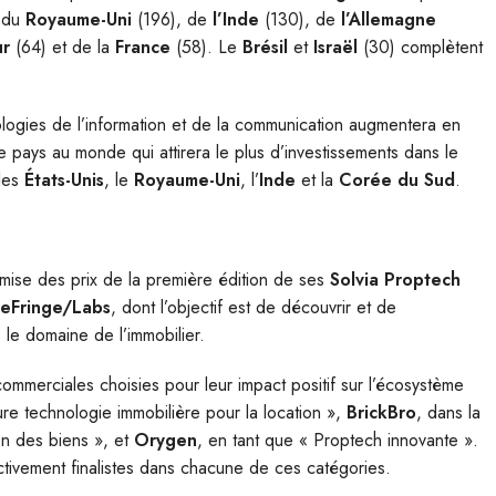
s du
Royaume-Uni
(196), de
l’Inde
(130), de
l’Allemagne
ur
(64) et de la
France
(58). Le
Brésil
et
Israël
(30) complètent
ologies de l’information et de la communication augmentera en
 pays au monde qui attirera le plus d’investissements dans le
 les
États-Unis
, le
Royaume-Uni
, l’
Inde
et la
Corée du Sud
.
mise des prix de la première édition de ses
Solvia Proptech
eFringe/Labs
, dont l’objectif est de découvrir et de
 le domaine de l’immobilier.
commerciales choisies pour leur impact positif sur l’écosystème
ure technologie immobilière pour la location »,
BrickBro
, dans la
on des biens », et
Orygen
, en tant que « Proptech innovante ».
tivement finalistes dans chacune de ces catégories.