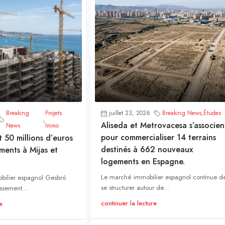
Breaking
Projets
juillet 23, 2026
Breaking News
,
Études
,
Aliseda et Metrovacesa s’associen
News
Immo
pour commercialiser 14 terrains
t 50 millions d’euros
destinés à 662 nouveaux
ments à Mijas et
logements en Espagne.
Le marché immobilier espagnol continue d
bilier espagnol Gesbró
se structurer autour de...
ssement...
continuer la lecture
e