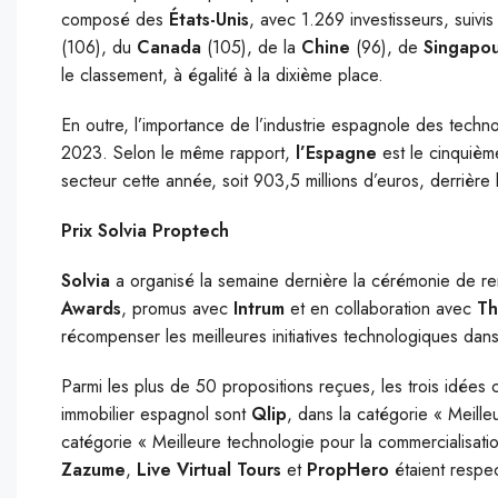
composé des
États-Unis
, avec 1.269 investisseurs, suivi
(106), du
Canada
(105), de la
Chine
(96), de
Singapo
le classement, à égalité à la dixième place.
En outre, l’importance de l’industrie espagnole des techn
2023. Selon le même rapport,
l’Espagne
est le cinquième
secteur cette année, soit 903,5 millions d’euros, derrière
Prix Solvia Proptech
Solvia
a organisé la semaine dernière la cérémonie de re
Awards
, promus avec
Intrum
et en collaboration avec
Th
récompenser les meilleures initiatives technologiques dans
Parmi les plus de 50 propositions reçues, les trois idées 
immobilier espagnol sont
Qlip
, dans la catégorie « Meille
catégorie « Meilleure technologie pour la commercialisati
Zazume
,
Live Virtual Tours
et
PropHero
étaient respec