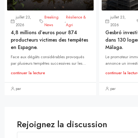
juillet 23,
Breaking
Résilience &
juillet 23,
,
2026
News
Agri
2026
4,8 millions d’euros pour 874
Gesbró investi
producteurs victimes des tempêtes
dans 130 loge
en Espagne.
Málaga.
Face aux dégâts considérables provoqués
Le promoteur immo
par plusieurs tempêtes successives sur les...
annonce un investi
continuer la lecture
continuer la lectur
par
par
Rejoignez la discussion