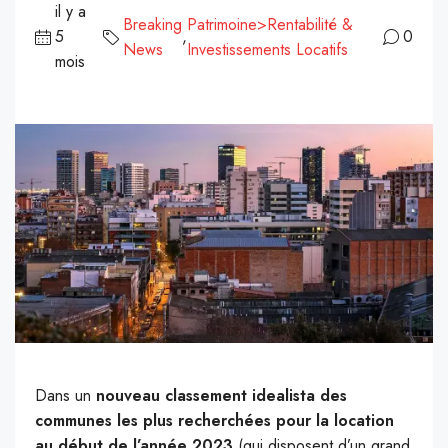
il y a
Breaking
Patrimoine>Rentabilité &
5
,
0
News
Investissements Locatifs
mois
Dans un
nouveau classement idealista des
communes les plus recherchées pour la location
au début de l’année 2023
(qui disposent d’un grand