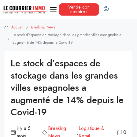
Vende con
nosotros
Accueil
Breaking News
Le stock d’espaces de stockage dans les grandes villes espagnoles a
augmenté de 14% depuis le Covid-19
Le stock d’espaces de
stockage dans les grandes
villes espagnoles a
augmenté de 14% depuis le
Covid-19
il y a 5
Breaking
Logistique &
,
0
mois
News
Retail