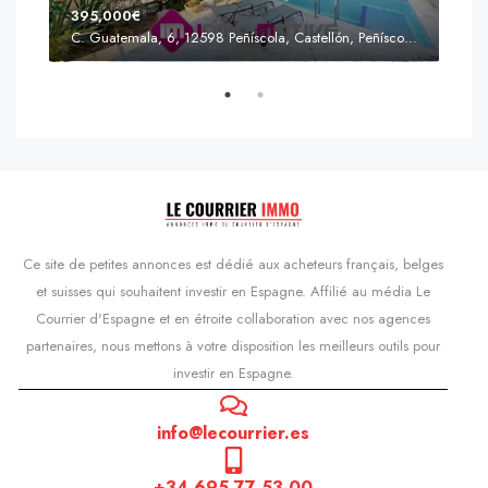
395,000€
C. Guatemala, 6, 12598 Peñíscola, Castellón, Peñíscola, Communauté valencienne
Prix
s'Agaró, Castell d'Aro, Platja d'Aro i s'Agaró, Bas-Ampurdan, Gérone, Catalogne, 17248, Espagne, Castell d'Aro, Catalogne, Espagne
Ce site de petites annonces est dédié aux acheteurs français, belges
et suisses qui souhaitent investir en Espagne. Affilié au média Le
Courrier d'Espagne et en étroite collaboration avec nos agences
partenaires, nous mettons à votre disposition les meilleurs outils pour
investir en Espagne.
info@lecourrier.es
+34 695 77 53 00