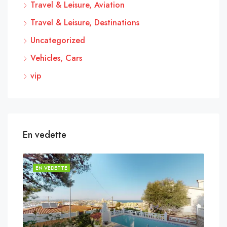
Travel & Leisure, Aviation
Travel & Leisure, Destinations
Uncategorized
Vehicles, Cars
vip
En vedette
EN VEDETTE
EN 