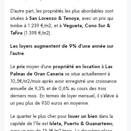
D’autre part, les propriétés les plus abordables sont
situées à
San Lorenzo & Tenoya
, avec un prix qui
tombe à 1.239 €/m2, et à
Vegueta, Cono Sur &
Tafira
(1.398 €/m2).
Les loyers augmentent de 9% d’une année sur
l’autre
Le
prix
moyen d’une
propriété en location
à
Las
Palmas de Gran Canaria
se situe actuellement à
10,5€/m2/mois après avoir enregistré une croissance
annuelle de 9,3% et de 0,6% au cours des trois
derniers mois. En termes de loyer mensuel, il s’élève à
un peu plus de 930 euros en moyenne.
Le quartier le plus cher pour
louer un bien
dans la
capitale de l’île est
Isleta, Puerto & Guanartem
e,
avec un prix de 13,1€/m2/mois. La deuxième place