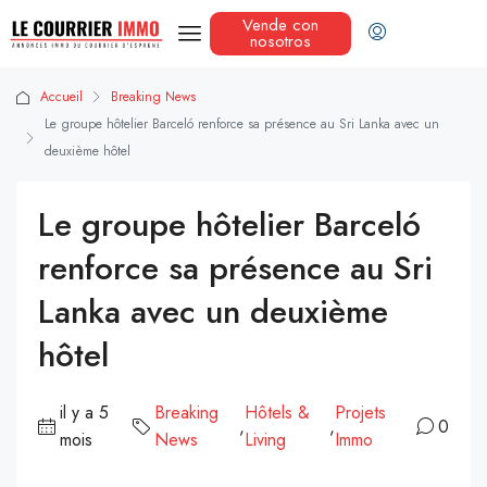
Vende con
nosotros
Accueil
Breaking News
Le groupe hôtelier Barceló renforce sa présence au Sri Lanka avec un
deuxième hôtel
Le groupe hôtelier Barceló
renforce sa présence au Sri
Lanka avec un deuxième
hôtel
il y a 5
Breaking
Hôtels &
Projets
,
,
0
mois
News
Living
Immo