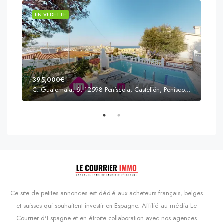
EN VEDETTE
EN 
395,000€
C. Guatemala, 6, 12598 Peñíscola, Castellón, Peñíscola, Communauté valencienne
Prix
s'Agaró, Castell d'Aro, Platja d'Aro i s'Agaró, Bas-Ampurdan, Gérone, Catalogne, 17248, Espagne, Castell d'Aro, Catalogne, Espagne
Ce site de petites annonces est dédié aux acheteurs français, belges
et suisses qui souhaitent investir en Espagne. Affilié au média Le
Courrier d'Espagne et en étroite collaboration avec nos agences