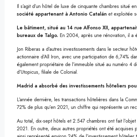
Il s’agit d’un hôtel de luxe de cinquante chambres situé e
société appartenant à Antonio Catalán
et exploitée s
Le bâtiment, situé au 14 rue Alfonso XII, appartenai
bureaux de Talgo.
En 2004, après une rénovation, il a é
Jon Riberas a d’autres investissements dans le secteur hôtel
actionnaire d’All Iron, avec une participation de 6,74% dans
également propriétaire de l’immeuble situé au numéro 4 d
d’Utopicus, filiale de Colonial.
Madrid a absorbé des investissements hôteliers pour
L’année dernière, les transactions hôtelières dans la Com
72% de plus qu’en 2021, un chiffre qui représente un rec
Au total, dix-sept hôtels et 2.547 chambres ont fait l’obje
2021. En outre, deux autres propriétés ont été acquises p
ainsi représenté environ 24% de l’investissement hôtelier t