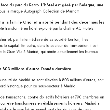
n face du parc du Retiro.
L’hôtel est géré par Belagua, une
ous la marque Autograph Collection de Marriott.
t à la famille Oriol et a abrité pendant des décennies les
té transformé en hôtel exploité par la chaîne AC Hotels.
ier et, par l’intermédiaire de sa société Ion Ion, il est
 le capital. En outre, dans le secteur de l’immobilier, il est
e la Gran Vía à Madrid, qui abrite actuellement les bureaux
 803 millions d’euros l’année dernière
munauté de Madrid se sont élevées à 803 millions d’euros, soit
ord historique pour ce sous-secteur à Madrid.
t de transactions, contre dix actifs hôteliers et 790 chambres en
our être transformées en établissements hôteliers. Madrid a
otal sur le marché espagnol, soit plus du triple de celui