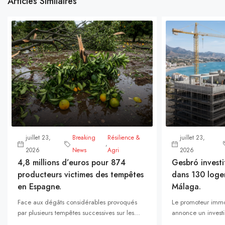
Articles Similaires
juillet 23,
Breaking
Résilience &
juillet 23,
,
2026
News
Agri
2026
4,8 millions d’euros pour 874
Gesbró investi
producteurs victimes des tempêtes
dans 130 loge
en Espagne.
Málaga.
Face aux dégâts considérables provoqués
Le promoteur immo
par plusieurs tempêtes successives sur les...
annonce un investi