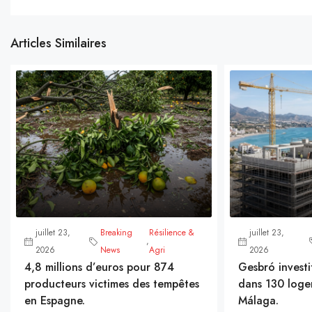
Articles Similaires
juillet 23,
Breaking
Résilience &
juillet 23,
,
2026
News
Agri
2026
4,8 millions d’euros pour 874
Gesbró investi
producteurs victimes des tempêtes
dans 130 loge
en Espagne.
Málaga.