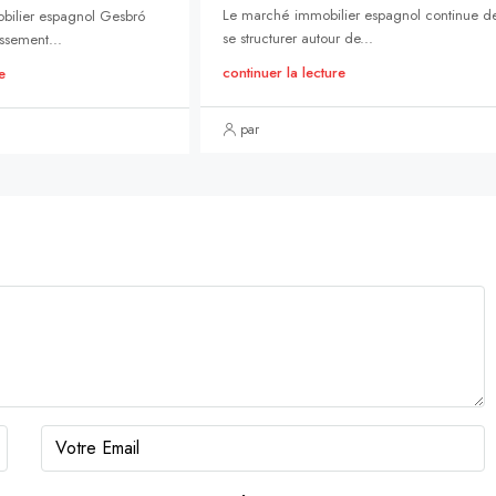
Le marché immobilier espagnol continue d
bilier espagnol Gesbró
se structurer autour de...
ssement...
continuer la lecture
e
par