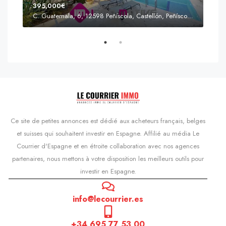
395,000€
C. Guatemala, 6, 12598 Peñíscola, Castellón, Peñíscola, Communauté valencienne
Prix
s'Agaró, Castell d'Aro, Platja d'Aro i s'Agaró, Bas-Ampurdan, Gérone, Catalogne, 17248, Espagne, Castell d'Aro, Catalogne, Espagne
Ce site de petites annonces est dédié aux acheteurs français, belges
et suisses qui souhaitent investir en Espagne. Affilié au média Le
Courrier d'Espagne et en étroite collaboration avec nos agences
partenaires, nous mettons à votre disposition les meilleurs outils pour
investir en Espagne.
info@lecourrier.es
+34 695 77 53 00