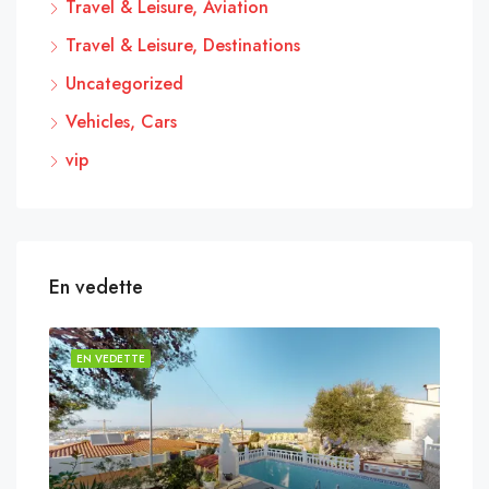
Travel & Leisure, Aviation
Travel & Leisure, Destinations
Uncategorized
Vehicles, Cars
vip
En vedette
EN VEDETTE
EN 