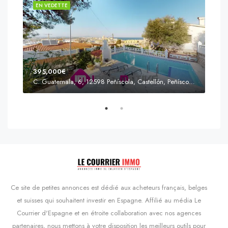
EN VEDETTE
EN 
395,000€
C. Guatemala, 6, 12598 Peñíscola, Castellón, Peñíscola, Communauté valencienne
Prix
s'Agaró, Castell d'Aro, Platja d'Aro i s'Agaró, Bas-Ampurdan, Gérone, Catalogne, 17248, Espagne, Castell d'Aro, Catalogne, Espagne
Ce site de petites annonces est dédié aux acheteurs français, belges
et suisses qui souhaitent investir en Espagne. Affilié au média Le
Courrier d'Espagne et en étroite collaboration avec nos agences
partenaires, nous mettons à votre disposition les meilleurs outils pour