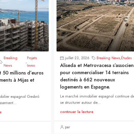
Breaking
Projets
juillet 23, 2026
Breaking News
,
Études
,
Aliseda et Metrovacesa s’associen
News
Immo
pour commercialiser 14 terrains
t 50 millions d’euros
destinés à 662 nouveaux
ments à Mijas et
logements en Espagne.
Le marché immobilier espagnol continue d
bilier espagnol Gesbró
se structurer autour de...
ssement...
continuer la lecture
e
par