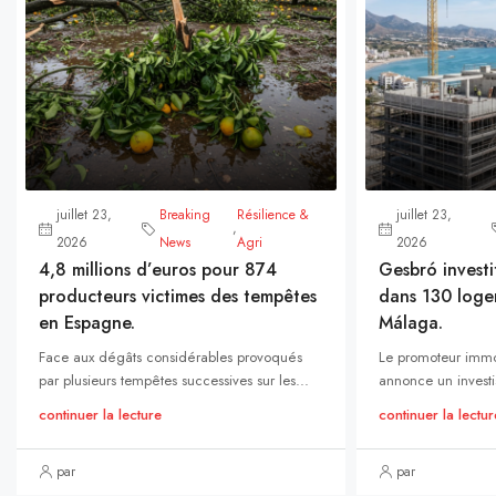
juillet 23,
Breaking
Résilience &
juillet 23,
,
2026
News
Agri
2026
4,8 millions d’euros pour 874
Gesbró investi
producteurs victimes des tempêtes
dans 130 loge
en Espagne.
Málaga.
Face aux dégâts considérables provoqués
Le promoteur immo
par plusieurs tempêtes successives sur les...
annonce un investi
continuer la lecture
continuer la lectur
par
par