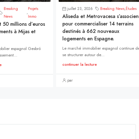
Breaking
Projets
juillet 23, 2026
Breaking News
,
Études
,
Aliseda et Metrovacesa s’associen
News
Immo
pour commercialiser 14 terrains
t 50 millions d’euros
destinés à 662 nouveaux
ments à Mijas et
logements en Espagne.
Le marché immobilier espagnol continue d
bilier espagnol Gesbró
se structurer autour de...
ssement...
continuer la lecture
e
par