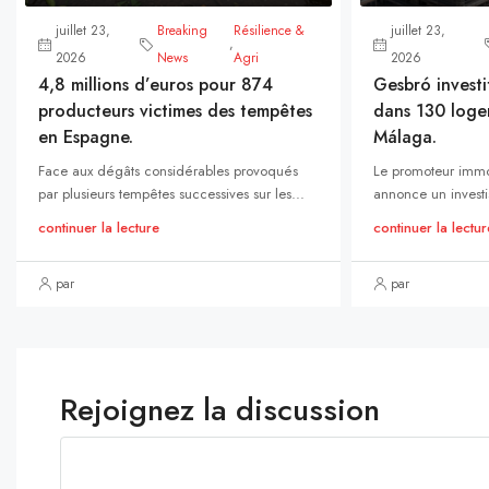
juillet 23,
Breaking
Résilience &
juillet 23,
,
2026
News
Agri
2026
4,8 millions d’euros pour 874
Gesbró investi
producteurs victimes des tempêtes
dans 130 loge
en Espagne.
Málaga.
Face aux dégâts considérables provoqués
Le promoteur immo
par plusieurs tempêtes successives sur les...
annonce un investi
continuer la lecture
continuer la lectur
par
par
Rejoignez la discussion