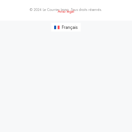
© 2024 Le Courrier Immo. Tous droits réservés.
Aviso legal
Français