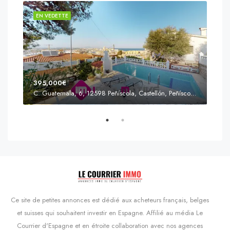
EN VEDETTE
EN 
395,000€
C. Guatemala, 6, 12598 Peñíscola, Castellón, Peñíscola, Communauté valencienne
Prix
s'Agaró, Castell d'Aro, Platja d'Aro i s'Agaró, Bas-Ampurdan, Gérone, Catalogne, 17248, Espagne, Castell d'Aro, Catalogne, Espagne
Ce site de petites annonces est dédié aux acheteurs français, belges
et suisses qui souhaitent investir en Espagne. Affilié au média Le
Courrier d'Espagne et en étroite collaboration avec nos agences