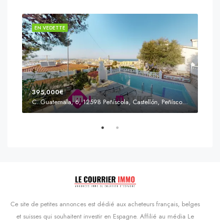
EN VEDETTE
EN 
395,000€
C. Guatemala, 6, 12598 Peñíscola, Castellón, Peñíscola, Communauté valencienne
Prix
s'Agaró, Castell d'Aro, Platja d'Aro i s'Agaró, Bas-Ampurdan, Gérone, Catalogne, 17248, Espagne, Castell d'Aro, Catalogne, Espagne
Ce site de petites annonces est dédié aux acheteurs français, belges
et suisses qui souhaitent investir en Espagne. Affilié au média Le