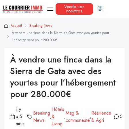
Vende con
nosotros
Accueil
Breaking News
À vendre une finca dans la Sierra de Gata avec des yourtes pour
l’hébergement pour 280.000€
À vendre une finca dans la
Sierra de Gata avec des
yourtes pour l’hébergement
pour 280.000€
il y
Hôtels
Breaking
Mag &
Résilience
a 5
,
&
,
,
0
News
communauté
& Agri
mois
Living