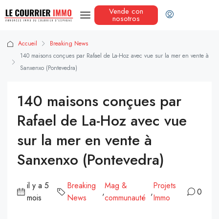
Vende con
nosotros
Accueil
Breaking News
140 maisons conçues par Rafael de La-Hoz avec vue sur la mer en vente à
Sanxenxo (Pontevedra)
140 maisons conçues par
Rafael de La-Hoz avec vue
sur la mer en vente à
Sanxenxo (Pontevedra)
il y a 5
Breaking
Mag &
Projets
,
,
0
mois
News
communauté
Immo