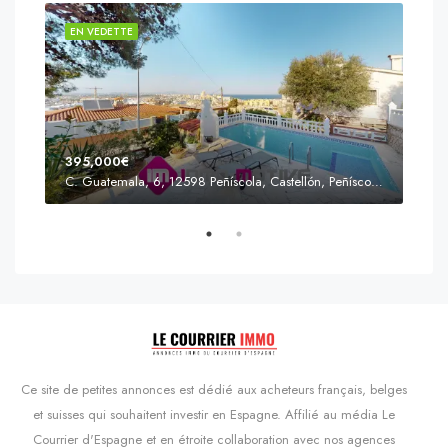
EN VEDETTE
EN 
395,000€
C. Guatemala, 6, 12598 Peñíscola, Castellón, Peñíscola, Communauté valencienne
Prix
s'Agaró, Castell d'Aro, Platja d'Aro i s'Agaró, Bas-Ampurdan, Gérone, Catalogne, 17248, Espagne, Castell d'Aro, Catalogne, Espagne
Ce site de petites annonces est dédié aux acheteurs français, belges
et suisses qui souhaitent investir en Espagne. Affilié au média Le
Courrier d'Espagne et en étroite collaboration avec nos agences