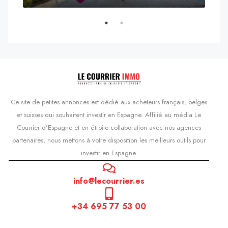
s'Agaró, Castell d'Aro, Platja d'Aro i s'Agaró, Bas-Ampurdan, Gérone, Catalogne, 17248, Espagne, Castell d'Aro, Catalogne, Espagne
Ce site de petites annonces est dédié aux acheteurs français, belges
et suisses qui souhaitent investir en Espagne. Affilié au média Le
Courrier d'Espagne et en étroite collaboration avec nos agences
partenaires, nous mettons à votre disposition les meilleurs outils pour
investir en Espagne.
info@lecourrier.es
+34 695 77 53 00