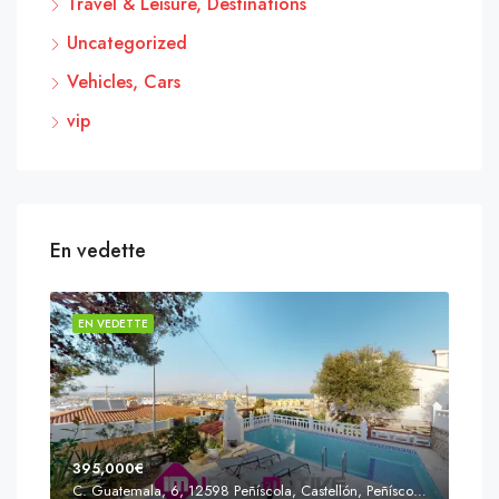
Travel & Leisure, Destinations
Uncategorized
Vehicles, Cars
vip
En vedette
EN VEDETTE
EN 
395,000€
C. Guatemala, 6, 12598 Peñíscola, Castellón, Peñíscola, Communauté valencienne
Prix