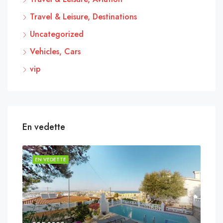
Travel & Leisure, Destinations
Uncategorized
Vehicles, Cars
vip
En vedette
EN VEDETTE
EN 