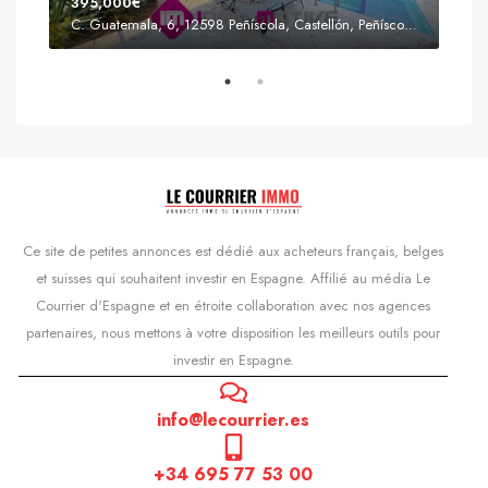
395,000€
C. Guatemala, 6, 12598 Peñíscola, Castellón, Peñíscola, Communauté valencienne
Prix
s'Agaró, Castell d'Aro, Platja d'Aro i s'Agaró, Bas-Ampurdan, Gérone, Catalogne, 17248, Espagne, Castell d'Aro, Catalogne, Espagne
Ce site de petites annonces est dédié aux acheteurs français, belges
et suisses qui souhaitent investir en Espagne. Affilié au média Le
Courrier d'Espagne et en étroite collaboration avec nos agences
partenaires, nous mettons à votre disposition les meilleurs outils pour
investir en Espagne.
info@lecourrier.es
+34 695 77 53 00