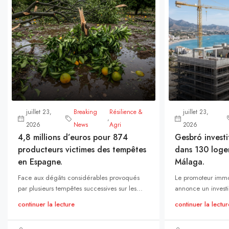
juillet 23,
Breaking
Résilience &
juillet 23,
,
2026
News
Agri
2026
4,8 millions d’euros pour 874
Gesbró investi
producteurs victimes des tempêtes
dans 130 loge
en Espagne.
Málaga.
Face aux dégâts considérables provoqués
Le promoteur immo
par plusieurs tempêtes successives sur les...
annonce un investi
continuer la lecture
continuer la lectur