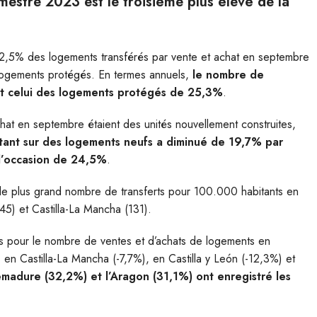
mestre 2023 est le troisième plus élevé de la
 92,5% des logements transférés par vente et achat en septembre
 logements protégés. En termes annuels,
le nombre de
et celui des logements protégés de 25,3%
.
hat en septembre étaient des unités nouvellement construites,
tant sur des logements neufs a diminué de 19,7% par
d’occasion de 24,5%
.
le plus grand nombre de transferts pour 100.000 habitants en
5) et Castilla-La Mancha (131).
ifs pour le nombre de ventes et d’achats de logements en
 en Castilla-La Mancha (-7,7%), en Castilla y León (-12,3%) et
émadure (32,2%) et l’Aragon (31,1%) ont enregistré les