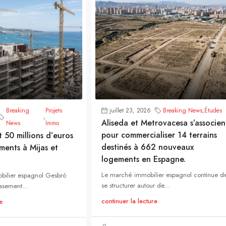
Breaking
Projets
juillet 23, 2026
Breaking News
,
Études
,
Aliseda et Metrovacesa s’associen
News
Immo
pour commercialiser 14 terrains
t 50 millions d’euros
destinés à 662 nouveaux
ments à Mijas et
logements en Espagne.
Le marché immobilier espagnol continue d
bilier espagnol Gesbró
se structurer autour de...
ssement...
continuer la lecture
e