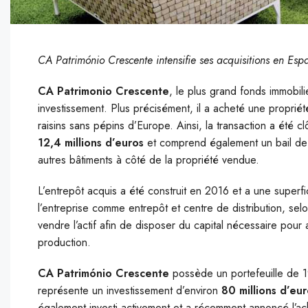
CA Património Crescente intensifie ses acquisitions en Esp
CA Patrimonio Crescente
, le plus grand fonds immobili
investissement. Plus précisément, il a acheté une propriét
raisins sans pépins d’Europe. Ainsi, la transaction a été
12,4 millions d’euros
et comprend également un bail de 2
autres bâtiments à côté de la propriété vendue.
L’entrepôt acquis a été construit en 2016 et a une superf
l’entreprise comme entrepôt et centre de distribution, sel
vendre l’actif afin de disposer du capital nécessaire pou
production.
CA Património Crescente
possède un portefeuille de 1
représente un investissement d’environ
80 millions d’eu
également investi activement et a récemment annoncé l’a