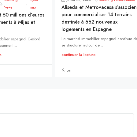
,
Aliseda et Metrovacesa s’associen
News
Immo
pour commercialiser 14 terrains
t 50 millions d’euros
destinés à 662 nouveaux
ments à Mijas et
logements en Espagne.
Le marché immobilier espagnol continue d
bilier espagnol Gesbró
se structurer autour de...
ssement...
continuer la lecture
e
par