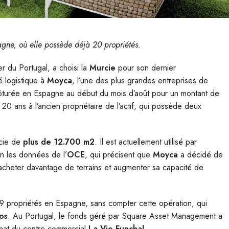
agne, où elle possède déjà 20 propriétés.
er du Portugal, a choisi la
Murcie
pour son dernier
é logistique à
Moyca
, l’une des plus grandes entreprises de
 clôturée en Espagne au début du mois d’août pour un montant de
0 ans à l’ancien propriétaire de l’actif, qui possède deux
icie de
plus de 12.700 m2
. Il est actuellement utilisé par
on les données de l’
OCE
, qui précisent que
Moyca
a décidé de
r acheter davantage de terrains et augmenter sa capacité de
9 propriétés en Espagne, sans compter cette opération, qui
ros
. Au Portugal, le fonds géré par Square Asset Management a
chat du centre commercial
La Vie Funchal
.