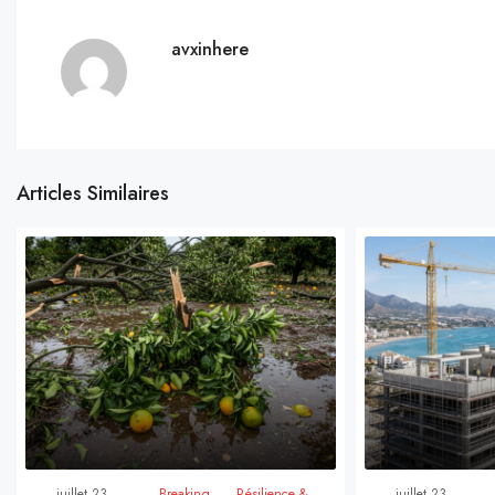
avxinhere
Articles Similaires
juillet 23,
Breaking
Résilience &
juillet 23,