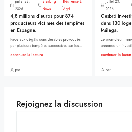
juillet 23,
Breaking
Résilience &
juillet 23,
,
2026
News
Agri
2026
4,8 millions d’euros pour 874
Gesbró investi
producteurs victimes des tempêtes
dans 130 loge
en Espagne.
Málaga.
Face aux dégâts considérables provoqués
Le promoteur immo
par plusieurs tempêtes successives sur les...
annonce un investi
continuer la lecture
continuer la lectur
par
par
Rejoignez la discussion