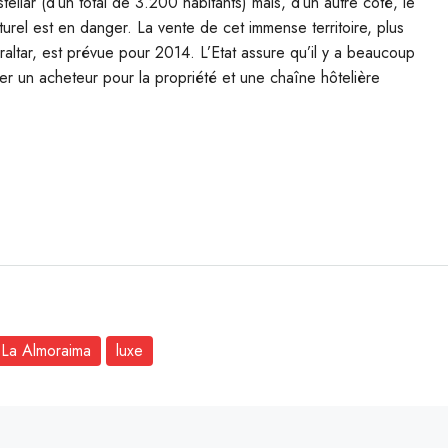
llar (d’un total de 3.200 habitants) mais, d’un autre côté, le
urel est en danger. La vente de cet immense territoire, plus
raltar, est prévue pour 2014. L’Etat assure qu’il y a beaucoup
uver un acheteur pour la propriété et une chaîne hôtelière
La Almoraima
luxe