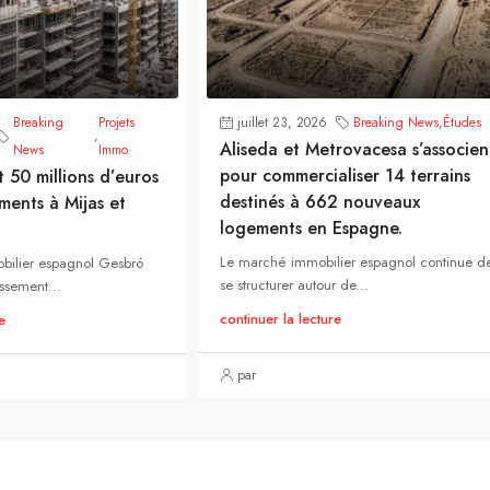
Breaking
Projets
juillet 23, 2026
Breaking News
,
Études
,
Aliseda et Metrovacesa s’associen
News
Immo
pour commercialiser 14 terrains
t 50 millions d’euros
destinés à 662 nouveaux
ments à Mijas et
logements en Espagne.
Le marché immobilier espagnol continue d
bilier espagnol Gesbró
se structurer autour de...
ssement...
continuer la lecture
e
par