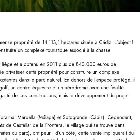
ense propriété de 14.113,1 hectares située à Cádiz. L’objectif
onstruire un complexe touristique associé à la chasse.
du liège et a obtenu en 2011 plus de 840.000 euros de
e privatiser cette propriété pour construire un complexe
 existantes dans le parc naturel. En dehors de l’espace protégé, il
 golf, un centre équestre et un aérodrome avec une finalité
a légalité de ces constructions, mais le développement du projet
lmoraima: Marbella (Málaga) et Sotogrande (Cádiz). Cependant,
nts de Castellar de la Frontera, le village qui se trouve dans
imites du parc), ont peur : d’un côté, cette vente impliquerait du