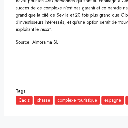
travail pour les 480 personnes qui sont au chômage à Caste
succès de ce complexe n’est pas garanti et ce paradis nat
grand que la cité de Sevilla et 20 fois plus grand que Gib
d’investisseurs intéressés, et qu’une option serait de tro
exploitant le
resort
.
Source: Almoraima SL
Tags
Cadiz
chasse
complexe touristique
espagne