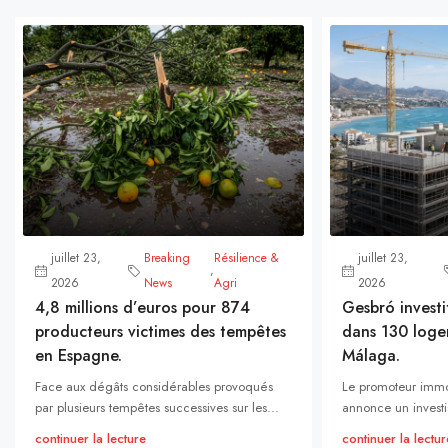
juillet 23,
Breaking
Résilience &
juillet 23,
,
2026
News
Agri
2026
4,8 millions d’euros pour 874
Gesbró investi
producteurs victimes des tempêtes
dans 130 loge
en Espagne.
Málaga.
Face aux dégâts considérables provoqués
Le promoteur immo
par plusieurs tempêtes successives sur les...
annonce un investi
continuer la lecture
continuer la lectur