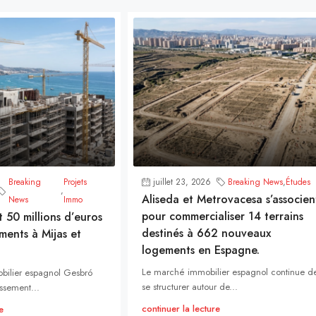
Breaking
Projets
juillet 23, 2026
Breaking News
,
Études
,
Aliseda et Metrovacesa s’associen
News
Immo
pour commercialiser 14 terrains
t 50 millions d’euros
destinés à 662 nouveaux
ments à Mijas et
logements en Espagne.
Le marché immobilier espagnol continue d
bilier espagnol Gesbró
se structurer autour de...
ssement...
continuer la lecture
e