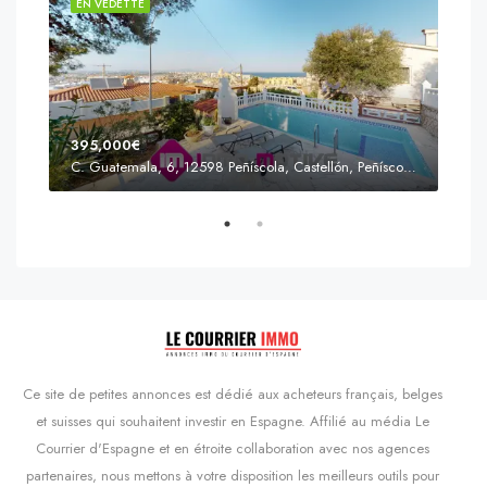
EN VEDETTE
EN 
395,000€
C. Guatemala, 6, 12598 Peñíscola, Castellón, Peñíscola, Communauté valencienne
Prix
s'Agaró, Castell d'Aro, Platja d'Aro i s'Agaró, Bas-Ampurdan, Gérone, Catalogne, 17248, Espagne, Castell d'Aro, Catalogne, Espagne
Ce site de petites annonces est dédié aux acheteurs français, belges
et suisses qui souhaitent investir en Espagne. Affilié au média Le
Courrier d'Espagne et en étroite collaboration avec nos agences
partenaires, nous mettons à votre disposition les meilleurs outils pour