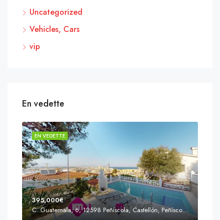
Uncategorized
Vehicles, Cars
vip
En vedette
EN VEDETTE
EN 
395,000€
C. Guatemala, 6, 12598 Peñíscola, Castellón, Peñíscola, Communauté valencienne
Prix