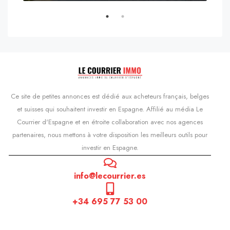
s'Agaró, Castell d'Aro, Platja d'Aro i s'Agaró, Bas-Ampurdan, Gérone, Catalogne, 17248, Espagne, Castell d'Aro, Catalogne, Espagne
Ce site de petites annonces est dédié aux acheteurs français, belges
et suisses qui souhaitent investir en Espagne. Affilié au média Le
Courrier d'Espagne et en étroite collaboration avec nos agences
partenaires, nous mettons à votre disposition les meilleurs outils pour
investir en Espagne.
info@lecourrier.es
+34 695 77 53 00