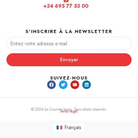
+34 695 77 53 00
S'INSCRIRE À LA NEWSLETTER
Envoyer
SUIVEZ-NOUS
© 2024 Le Courrier Immo. Tous droits réservés.
Aviso legal
Français