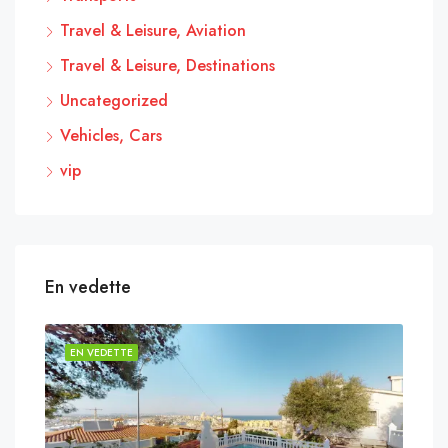
Travel & Leisure, Aviation
Travel & Leisure, Destinations
Uncategorized
Vehicles, Cars
vip
En vedette
EN VEDETTE
EN 