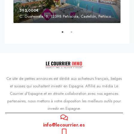
395,000€
C. Guatemala, 6, 12598 Peñíscola, Castellón, Peñíscola, Communauté valencienne
Prix
s'Agaró, Castell d'Aro, Platja d'Aro i s'Agaró, Bas-Ampurdan, Gérone, Catalogne, 17248, Espagne, Castell d'Aro, Catalogne, Espagne
Ce site de petites annonces est dédié aux acheteurs français, belges
et suisses qui souhaitent investir en Espagne. Affilié au média Le
Courrier d'Espagne et en étroite collaboration avec nos agences
partenaires, nous mettons à votre disposition les meilleurs outils pour
investir en Espagne.
info@lecourrier.es