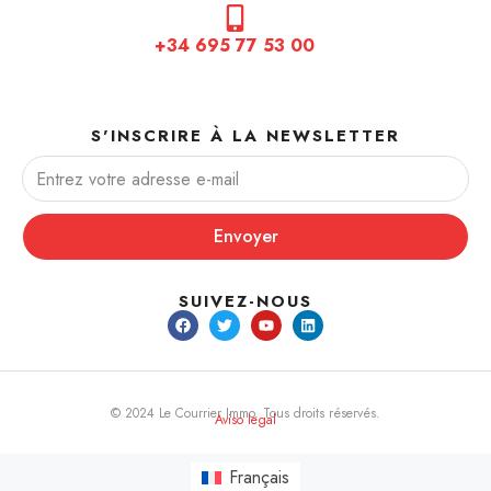
+34 695 77 53 00
S'INSCRIRE À LA NEWSLETTER
Envoyer
SUIVEZ-NOUS
© 2024 Le Courrier Immo. Tous droits réservés.
Aviso legal
Français