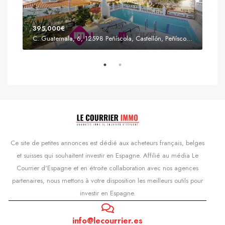
395,000€
C. Guatemala, 6, 12598 Peñíscola, Castellón, Peñíscola, Communauté valencienne
Prix
s'Agaró, Castell d'Aro, Platja d'Aro i s'Agaró, Bas-Ampurdan, Gérone, Catalogne, 17248, Espagne, Castell d'Aro, Catalogne, Espagne
Ce site de petites annonces est dédié aux acheteurs français, belges
et suisses qui souhaitent investir en Espagne. Affilié au média Le
Courrier d'Espagne et en étroite collaboration avec nos agences
partenaires, nous mettons à votre disposition les meilleurs outils pour
investir en Espagne.
info@lecourrier.es